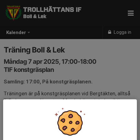
TROLLHÄTTANS IF
Boll & Lek
Logga in
Kalender
Träning Boll & Lek
Måndag 7 apr 2025, 17:00-18:00
TIF konstgräsplan
Samling: 17:00, På konstgräsplanen.
Träningen är på konstgräsplanen vid Bergtäkten, alltså
TIFs hemma anläggning. Man behöver inte ha riktiga
fotbollsskor, det går bra med vanliga, däremot
undanbedes gummistövlar. Kom ihåg, kläder efter väder,
det är viktigt att hålla sig varm och så torr som möjligt.