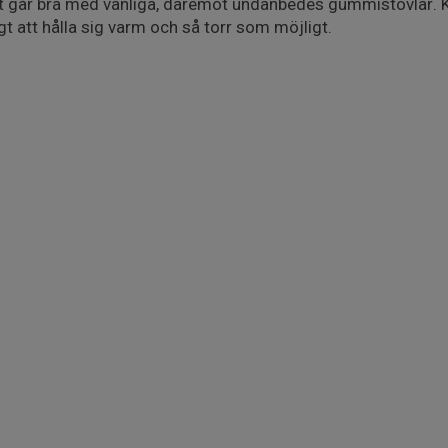
det går bra med vanliga, däremot undanbedes gummistövlar. 
igt att hålla sig varm och så torr som möjligt.