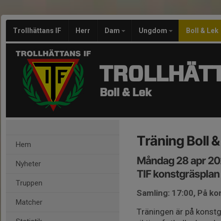
Trollhättans IF
Herr
Dam
Ungdom
Boll & Lek
TROLLHÄTT
Boll & Lek
Träning Boll &
Hem
Måndag 28 apr 20
Nyheter
TIF konstgräsplan
Truppen
Samling: 17:00, På ko
Matcher
Träningen är på konstg