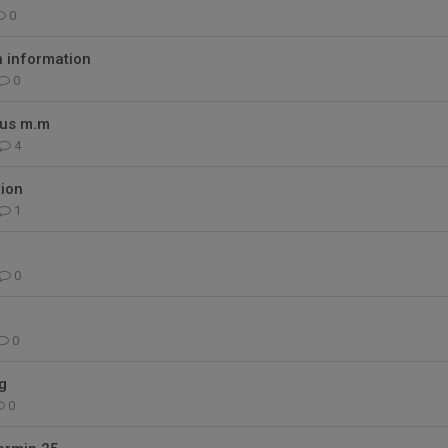
0
h information
0
hus m.m
4
tion
1
0
0
g
0