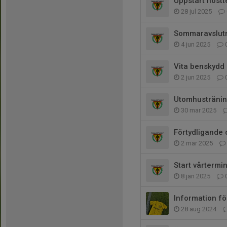
Uppstart höstt
28 jul 2025
Sommaravslut
4 jun 2025
Vita benskydd
2 jun 2025
Utomhusträni
30 mar 2025
Förtydligande 
2 mar 2025
Start vårtermi
8 jan 2025
Information fö
28 aug 2024