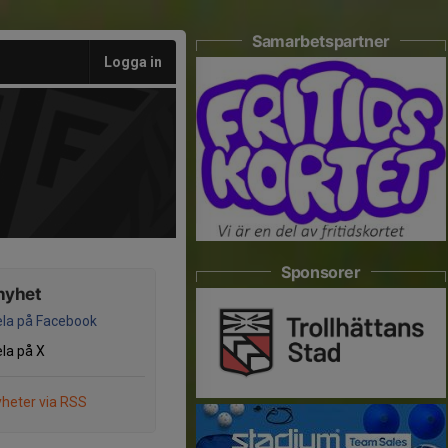
Samarbetspartner
Logga in
Sponsorer
nyhet
la på Facebook
la på X
heter via RSS