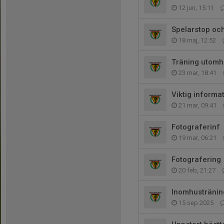
12 jun, 15:11
Spelarstop oc
18 maj, 12:52
Träning utom
23 mar, 18:41
Viktig informa
21 mar, 09:41
Fotograferinf
19 mar, 06:21
Fotografering
20 feb, 21:27
Inomhustränin
15 sep 2025