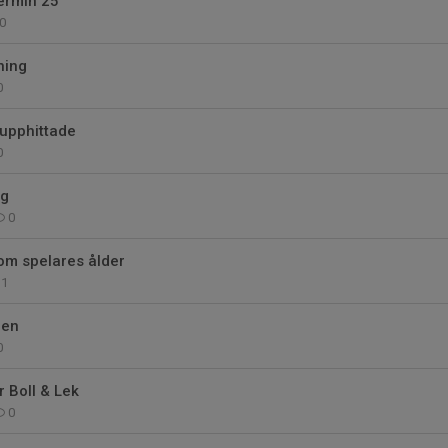
ermin 25
0
ning
0
 upphittade
0
ng
0
om spelares ålder
1
nen
0
r Boll & Lek
0