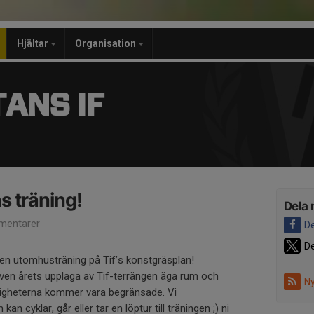
Hjältar
Organisation
ANS IF
s träning!
Dela 
mentarer
De
De
igen utomhusträning på Tif’s konstgräsplan!
en årets upplaga av Tif-terrängen äga rum och
Ny
ligheterna kommer vara begränsade. Vi
n cyklar, går eller tar en löptur till träningen ;) ni