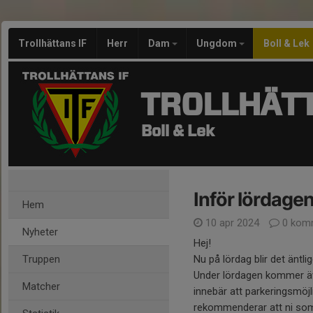
Trollhättans IF
Herr
Dam
Ungdom
Boll & Lek
TROLLHÄTT
Boll & Lek
Inför lördagen
Hem
10 apr 2024
0 kom
Nyheter
Hej!
Truppen
Nu på lördag blir det äntl
Under lördagen kommer äv
Matcher
innebär att parkeringsmöj
rekommenderar att ni som ka