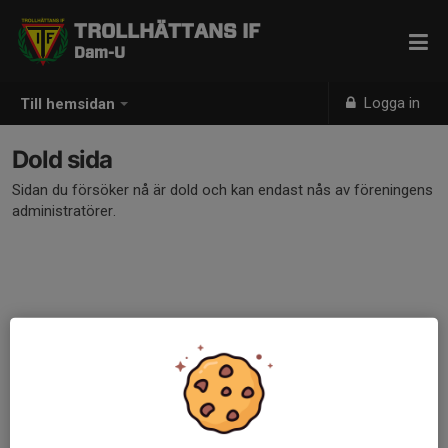
TROLLHÄTTANS IF
Dam-U
Logga in
Till hemsidan
Dold sida
Sidan du försöker nå är dold och kan endast nås av föreningens
administratörer.