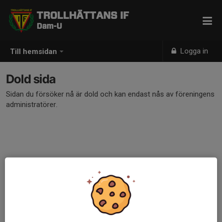
TROLLHÄTTANS IF
Dam-U
Logga in
Till hemsidan
Dold sida
Sidan du försöker nå är dold och kan endast nås av föreningens
administratörer.