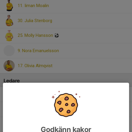
11. Iiman Moalin
30. Julia Stenborg
25. Molly Hansson
9. Nora Emanuelsson
17. Olivia Almqvist
Ledare
Daniel Peterson
Tränare
Katarina Chmaj
Tränare
Mohamed Cabdi
Tränare
Godkänn kakor