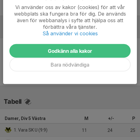
Vi använder oss av kakor (cookies) för att vår
Morgan Havelin
Tränare
webbplats ska fungera bra för dig. De används
även för webbanalys i syfte att hjälpa oss att
förbättra våra tjänster.
Referat
Så använder vi cookies
Godkänn alla kakor
Inget referat skrivet
Bara nödvändiga
Tabell
Damer, Div 5 Västra
M
+/-
P
1. Vara SK U (9:9)
11
24
25