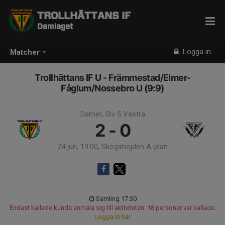
TROLLHÄTTANS IF
Damlaget
Logga in
Matcher
Trollhättans IF U - Främmestad/Elmer-
Fåglum/Nossebro U (9:9)
Damer, Div 5 Västra
2 - 0
24 jun, 19:00, Skogshöjden A-plan
Samling 17:30
Endast kallade kunde anmäla sig till aktiviteten. 18 personer var kallade.
Logga in här