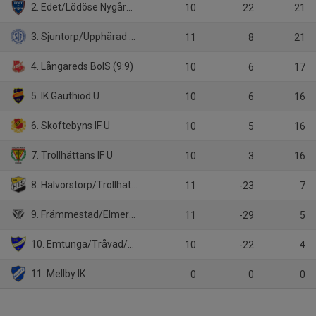
2. Edet/Lödöse Nygård (9:9)
10
22
21
3. Sjuntorp/Upphärad (9:9)
11
8
21
4. Långareds BoIS (9:9)
10
6
17
5. IK Gauthiod U
10
6
16
6. Skoftebyns IF U
10
5
16
7. Trollhättans IF U
10
3
16
8. Halvorstorp/Trollhättans FK/FC Trollhättan U (9:9)
11
-23
7
9. Främmestad/Elmer-Fåglum/Nossebro U (9:9)
11
-29
5
10. Emtunga/Tråvad/Larv (9:9)
10
-22
4
11. Mellby IK
0
0
0