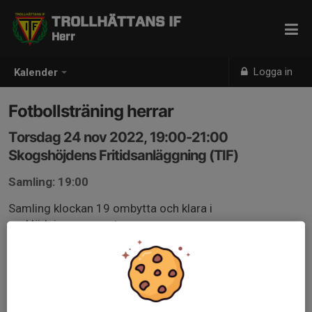
TROLLHÄTTANS IF
Herr
Logga in
Kalender
Fotbollsträning herrar
Torsdag 24 nov 2022, 19:00-21:00
Skogshöjdens Fritidsanläggning (TIF)
Samling: 19:00
Samling klockan 19 ombytta och klara i
omklädningsrummet