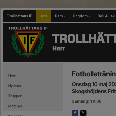
Trollhättans IF
Herr
Dam
Ungdom
Boll & Lek
TROLLHÄTT
Herr
Fotbollstränin
Hem
Onsdag 10 maj 20
Nyheter
Skogshöjdens Frit
Truppen
Samling: 19:00
Matcher