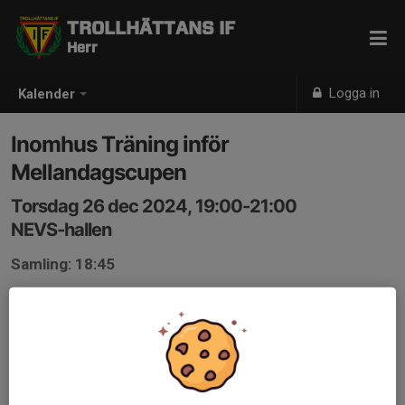
TROLLHÄTTANS IF
Herr
Logga in
Kalender
Inomhus Träning inför
Mellandagscupen
Torsdag 26 dec 2024, 19:00-21:00
NEVS-hallen
Samling: 18:45