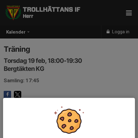
TROLLHÄTTANS IF
Herr
Logga in
Kalender
Träning
Torsdag 19 feb, 18:00-19:30
Bergtäkten KG
Samling: 17:45