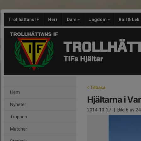
Trollhättans IF
Herr
Dam
Ungdom
Boll & Lek
TROLLHÄTT
TIFs Hjältar
Tillbaka
Hem
Hjältarna i Va
Nyheter
2014-10-27
|
Bild
6
av 24
Truppen
Matcher