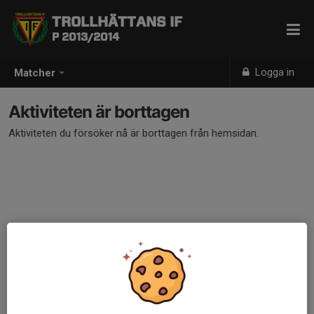
TROLLHÄTTANS IF
P 2013/2014
Logga in
Matcher
Aktiviteten är borttagen
Aktiviteten du försöker nå är borttagen från hemsidan.