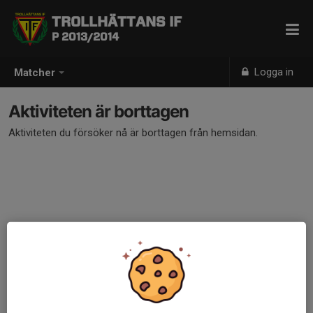
TROLLHÄTTANS IF
P 2013/2014
Logga in
Matcher
Aktiviteten är borttagen
Aktiviteten du försöker nå är borttagen från hemsidan.