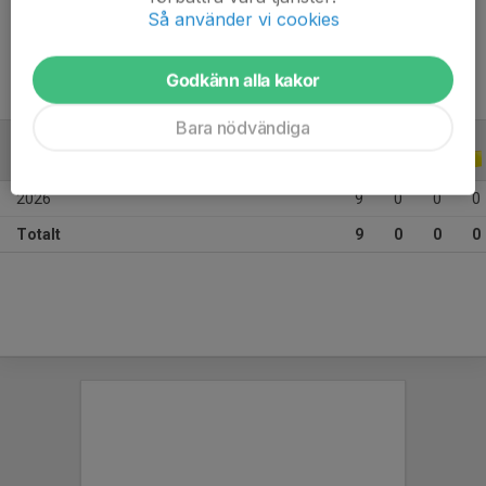
Ålder
12 år
Så använder vi cookies
Godkänn alla kakor
Bara nödvändiga
ALLA SERIER
ALLA ÅR
2026
9
0
0
0
Totalt
9
0
0
0