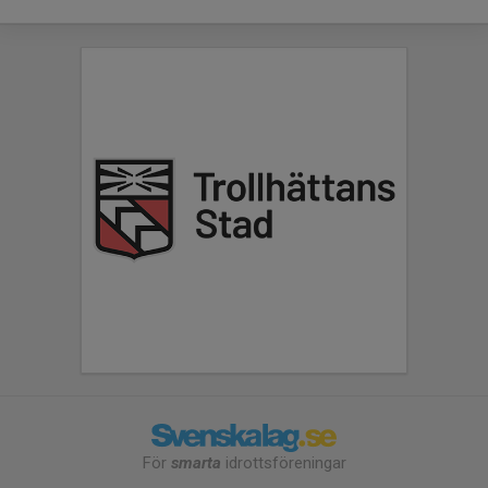
För
smarta
idrottsföreningar