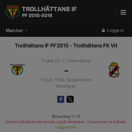
TROLLHÄTTANS IF
PF 2015-2016
Logga in
Matcher
Trollhättans IF PF2015 - Trollhättans FK Vit
Pojkar Div 11 Vänersborg
-
10 jun, 18:00, Skogshöjden
Konstgräs
Samling 17:15
Endast kallade kunde anmäla sig till aktiviteten. 16 personer var kallade.
Logga in här