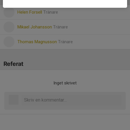
Helen Forsell
Tränare
Mikael Johansson
Tränare
Thomas Magnusson
Tränare
Referat
Inget skrivet