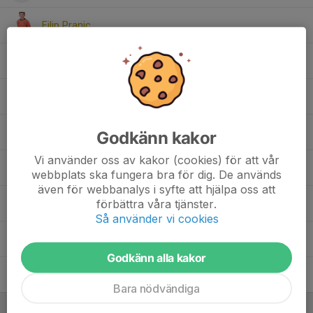
Filip Pranic
Leona Pacolli
Malte Hasselström
Noah Hedlund
Godkänn kakor
Vi använder oss av kakor (cookies) för att vår
Olle Limé
webbplats ska fungera bra för dig. De används
även för webbanalys i syfte att hjälpa oss att
förbättra våra tjänster.
Sadri Fejzulahi
Så använder vi cookies
Sam Forsman
Godkänn alla kakor
Wilmer Edin
Bara nödvändiga
Ledare