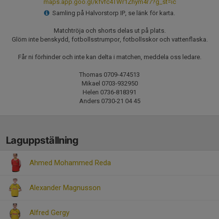
maps.app.goo.gl/kfvfc4TWr1Zhym4r7?g_st=ic
Samling på Halvorstorp IP, se länk för karta.
Matchtröja och shorts delas ut på plats.
Glöm inte benskydd, fotbollsstrumpor, fotbollsskor och vattenflaska.
Får ni förhinder och inte kan delta i matchen, meddela oss ledare.
Thomas 0709-474513
Mikael 0703-932950
Helen 0736-818391
Anders 0730-21 04 45
Laguppställning
Ahmed Mohammed Reda
Alexander Magnusson
Alfred Gergy