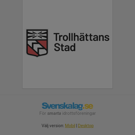
För
smarta
idrottsföreningar
Välj version:
Mobil
|
Desktop