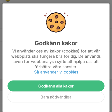
Filip Pranic
Hjalmar Högberg
Noah Hedlund
Godkänn kakor
Olisa Shala
Vi använder oss av kakor (cookies) för att vår
webbplats ska fungera bra för dig. De används
Sam Forsman
även för webbanalys i syfte att hjälpa oss att
förbättra våra tjänster.
Så använder vi cookies
William Ohlsson
Godkänn alla kakor
Ledare
Bara nödvändiga
Anders Ohlsson
Tränare
Helen Forsell
Tränare