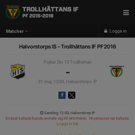
TROLLHÄTTANS IF
PF 2015-2016
Logga in
Matcher
Halvorstorps IS - Trollhättans IF PF2016
Pojkar Div 13 Trollhättan
-
31 maj, 13:00, Halvorstorps IP
Samling 12:00, Halvorstorp IP
Endast kallade kunde anmäla sig till aktiviteten. 18 personer var kallade.
Logga in här