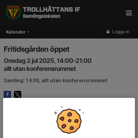
TROLLHÄTTANS IF
Samlingslokalen
Logga in
Kalender
Fritidsgården öppet
Onsdag 2 jul 2025, 14:00-21:00
allt utan konferensrummet
Samling: 14:00, allt utan konferensrummet