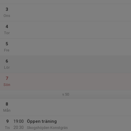
3
Ons
4
Tor
5
Fre
6
Lör
7
Sön
v.50
8
Mån
9
19:00
Öppen träning
20:30
Tis
Skogshöjden Konstgräs