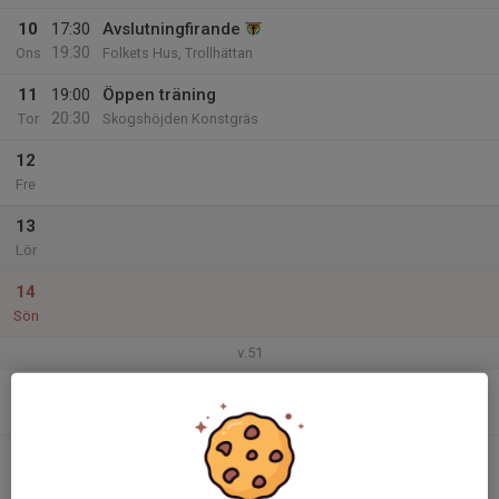
10
17:30
Avslutningfirande
19:30
Ons
Folkets Hus, Trollhättan
11
19:00
Öppen träning
20:30
Tor
Skogshöjden Konstgräs
12
Fre
13
Lör
14
Sön
v.51
15
Mån
16
Tis