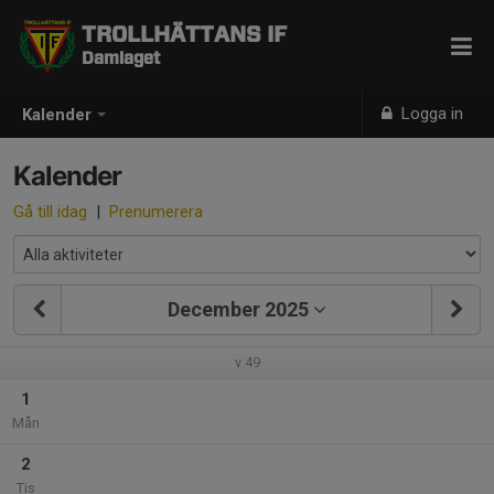
TROLLHÄTTANS IF
Damlaget
Logga in
Kalender
Kalender
Gå till idag
|
Prenumerera
December 2025
v.49
1
Mån
2
Tis