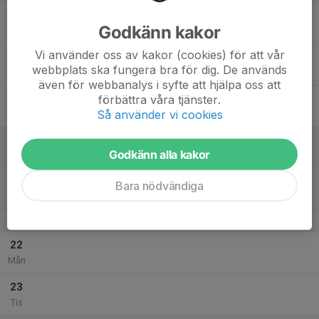
17
Godkänn kakor
Ons
Vi använder oss av kakor (cookies) för att vår
18
webbplats ska fungera bra för dig. De används
Tor
även för webbanalys i syfte att hjälpa oss att
19
förbättra våra tjänster.
Så använder vi cookies
Fre
20
Godkänn alla kakor
Lör
21
Bara nödvändiga
Sön
v.52
22
Mån
23
Tis