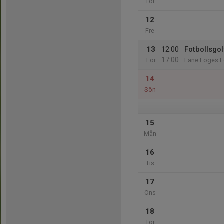
Tor
12
Fre
13
12:00
Fotbollsgol
17:00
Lör
Lane Loges F
14
Sön
15
Mån
16
Tis
17
Ons
18
Tor