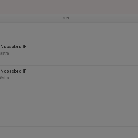
v.28
Nossebro IF
Västra
Nossebro IF
Västra