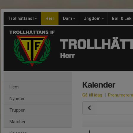
Trollhättans IF
Herr
Dam
Ungdom
Boll & Lek
TROLLHÄTT
Herr
Kalender
Hem
Gå till idag
|
Prenumerer
Nyheter
Truppen
Matcher
1