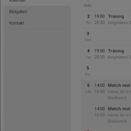
Kalender
Mån
Bildgalleri
2
19:00
Träning
20:30
Kontakt
Tis
Bergstäkten 
3
Ons
4
19:00
Träning
20:30
Tor
Bergstäkten 
5
Fre
6
14:00
Match mot 
16:00
Lör
Herrar, Div 5 
Ekaråsen A
14:00
Match mot 
16:00
Herrar, Div 5 
Ekaråsen A