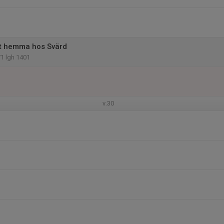
et hemma hos Svärd
1 lgh 1401
v.30