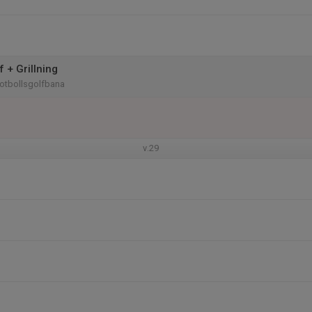
f + Grillning
otbollsgolfbana
v.29