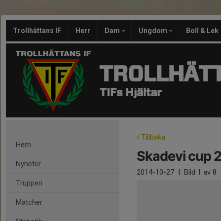
Trollhättans IF
Herr
Dam
Ungdom
Boll & Lek
TROLLHÄTT
TIFs Hjältar
Tillbaka
Hem
Skadevi cup 
Nyheter
2014-10-27
|
Bild
1
av 8
Truppen
Matcher