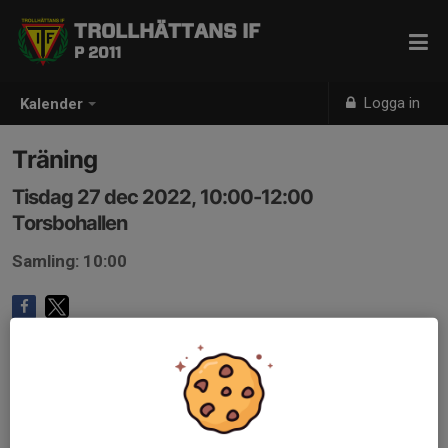
TROLLHÄTTANS IF
P 2011
Logga in
Kalender
Träning
Tisdag 27 dec 2022, 10:00-12:00
Torsbohallen
Samling: 10:00