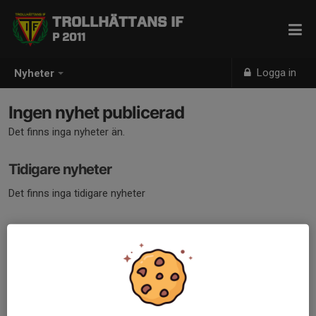
TROLLHÄTTANS IF
P 2011
Logga in
Nyheter
Ingen nyhet publicerad
Det finns inga nyheter än.
Tidigare nyheter
Det finns inga tidigare nyheter