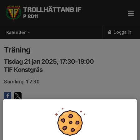
TROLLHÄTTANS IF
P 2011
Logga in
Kalender
Träning
Tisdag 21 jan 2025, 17:30-19:00
TIF Konstgräs
Samling: 17:30