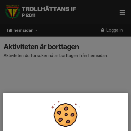
TROLLHÄTTANS IF
P 2011
Logga in
Till hemsidan
Aktiviteten är borttagen
Aktiviteten du försöker nå är borttagen från hemsidan.