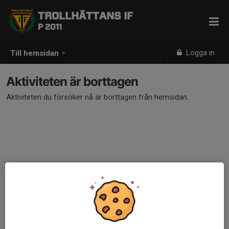
TROLLHÄTTANS IF
P 2011
Logga in
Till hemsidan
Aktiviteten är borttagen
Aktiviteten du försöker nå är borttagen från hemsidan.