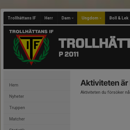
Trollhättans IF
Herr
Dam
Ungdom
Boll & Lek
TROLLHÄTT
P 2011
Aktiviteten är
Hem
Aktiviteten du försöker n
Nyheter
Truppen
Matcher