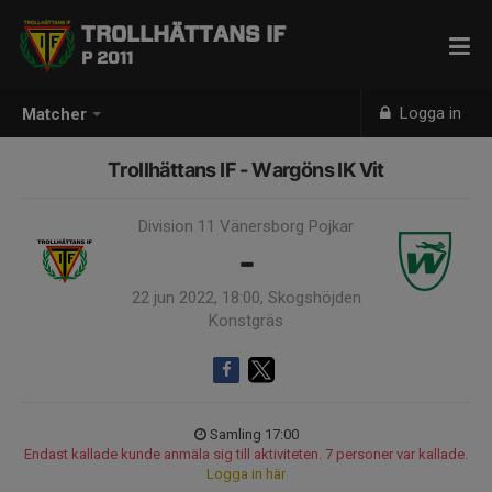
TROLLHÄTTANS IF
P 2011
Logga in
Matcher
Trollhättans IF - Wargöns IK Vit
Division 11 Vänersborg Pojkar
-
22 jun 2022, 18:00, Skogshöjden
Konstgräs
Samling 17:00
Endast kallade kunde anmäla sig till aktiviteten. 7 personer var kallade.
Logga in här