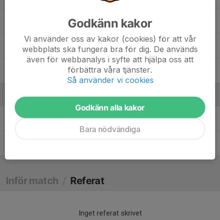
Godkänn kakor
32. Lukas Freiholtz
Vi använder oss av kakor (cookies) för att vår
3. Melvin Tegel
webbplats ska fungera bra för dig. De används
även för webbanalys i syfte att hjälpa oss att
förbättra våra tjänster.
12. Yassin Mehanawe
Så använder vi cookies
Ledare
Godkänn alla kakor
Daniel Engelin
Tränare
Bara nödvändiga
Jörgen Johansson
Tränare
Inför match
/
Referat
Inget referat skrivet