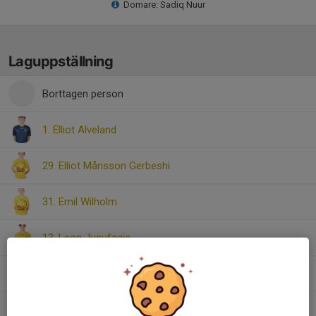
Domare: Sadiq Nuur
Laguppställning
Borttagen person
1. Elliot Alveland
29. Elliot Månsson Gerbeshi
31. Emil Wilholm
13. Leon Jusufagic
22. Lucas Källberg
14. Ludvig Dahlin