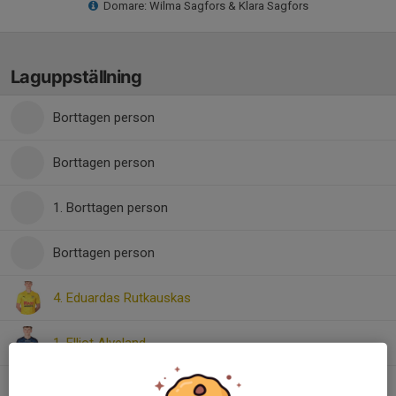
Domare: Wilma Sagfors & Klara Sagfors
Laguppställning
Borttagen person
Borttagen person
1. Borttagen person
Borttagen person
4. Eduardas Rutkauskas
1. Elliot Alveland
29. Elliot Månsson Gerbeshi