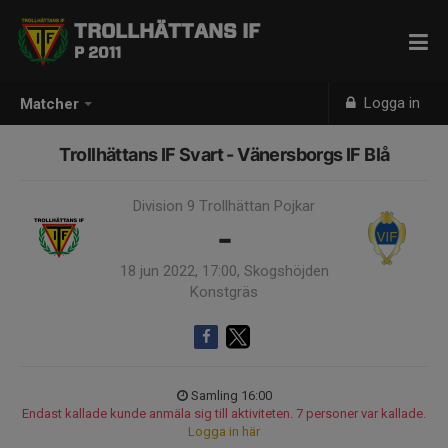
TROLLHÄTTANS IF
P 2011
Logga in
Matcher
Trollhättans IF Svart - Vänersborgs IF Blå
Division 9 Trollhättan Pojkar
-
18 jun 2022, 17:00, Skogshöjden
Konstgräs
Samling 16:00
Endast kallade kunde anmäla sig till aktiviteten. 7 personer var kallade.
Logga in här