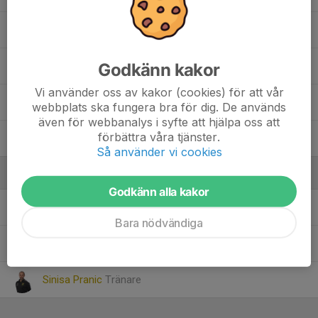
13. Leon Jusufagic
Godkänn kakor
9. Luka Pranic
Vi använder oss av kakor (cookies) för att vår
32. Lukas Freiholtz
webbplats ska fungera bra för dig. De används
även för webbanalys i syfte att hjälpa oss att
förbättra våra tjänster.
Saga Eriksson
Så använder vi cookies
Ledare
Godkänn alla kakor
Andreas Larsson
Tränare
Bara nödvändiga
Daniel Engelin
Tränare
Sinisa Pranic
Tränare