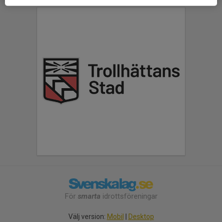
För
smarta
idrottsföreningar
Välj version:
Mobil
|
Desktop