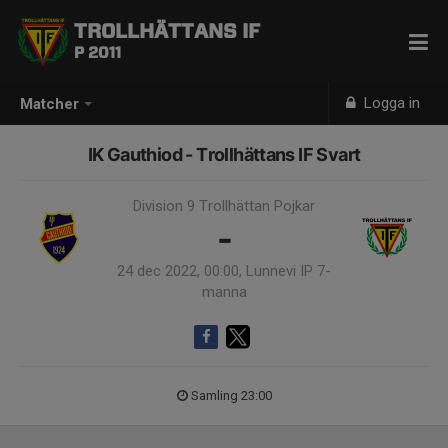
TROLLHÄTTANS IF
P 2011
Logga in
Matcher
IK Gauthiod - Trollhättans IF Svart
Division 9 Trollhättan Pojkar
-
24 dec 2022, 00:00, Lunnevi IP 7-
manna
Samling 23:00