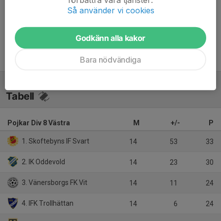
Så använder vi cookies
Inget referat skrivet
Godkänn alla kakor
Bara nödvändiga
Tabell
Pojkar Div 8 Västra
M
+/-
P
1. Skoftebyns IF Svart
14
53
33
2. IK Oddevold
14
23
30
3. Vänersborgs FK Vit
14
11
24
4. IFK Trollhättan
14
6
24