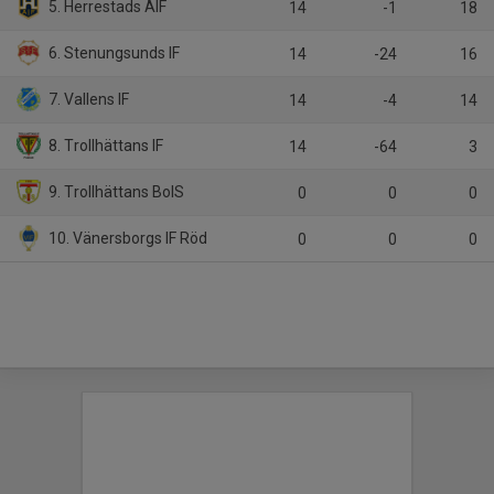
5. Herrestads AIF
14
-1
18
6. Stenungsunds IF
14
-24
16
7. Vallens IF
14
-4
14
8. Trollhättans IF
14
-64
3
9. Trollhättans BoIS
0
0
0
10. Vänersborgs IF Röd
0
0
0