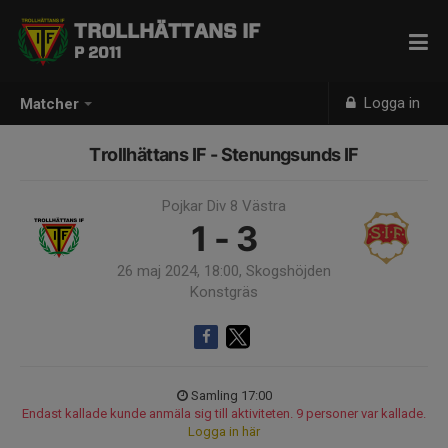
TROLLHÄTTANS IF
P 2011
Logga in
Matcher
Trollhättans IF - Stenungsunds IF
Pojkar Div 8 Västra
1 - 3
26 maj 2024, 18:00, Skogshöjden
Konstgräs
Samling 17:00
Endast kallade kunde anmäla sig till aktiviteten. 9 personer var kallade.
Logga in här