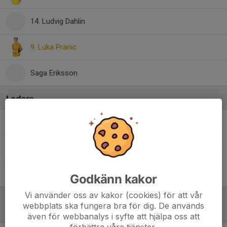
14. Ludvig Dahlin
9. Luka Pranic
Saga Eriksson
Ledare
Daniel Engelin
Tränare
Jörgen Johansson
Tränare
Sinisa Pranic
Tränare
Godkänn kakor
Vi använder oss av kakor (cookies) för att vår
webbplats ska fungera bra för dig. De används
Referat
även för webbanalys i syfte att hjälpa oss att
förbättra våra tjänster.