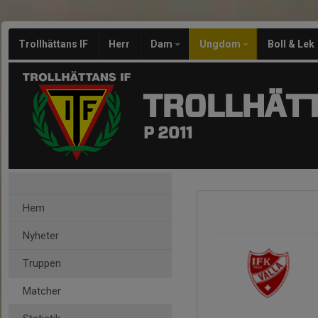
Trollhättans IF
Herr
Dam
Ungdom
Boll & Lek
TROLLHÄTT
P 2011
Hem
Nyheter
Truppen
Matcher