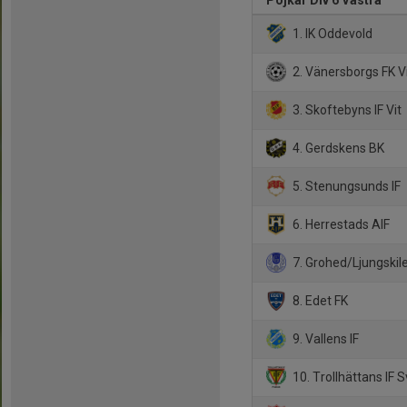
Pojkar Div 6 Västra
1. IK Oddevold
2. Vänersborgs FK V
3. Skoftebyns IF Vit
4. Gerdskens BK
5. Stenungsunds IF
6. Herrestads AIF
7. Grohed/Ljungskil
8. Edet FK
9. Vallens IF
10. Trollhättans IF S