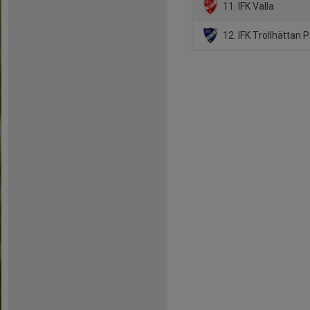
11. IFK Valla
12. IFK Trollhättan 