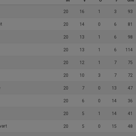
M
V
O
F
GM
20
16
1
3
93
it
20
14
0
6
81
20
13
1
6
98
20
13
1
6
114
20
12
1
7
75
20
10
3
7
72
e
20
7
0
13
47
20
6
0
14
36
20
5
1
14
41
vart
20
5
0
15
48