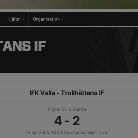
Hjältar
Organisation
ANS IF
IFK Valla - Trollhättans IF
Pojkar Div 6 Västra
4 - 2
29 apr 2025, 18:30, Sparbanksvallen Tjörn