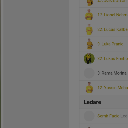
27. Julius Sison
17. Lionel Nehm
22. Lucas Källbe
9. Luka Pranic
32. Lukas Freiho
3. Rama Morina
12. Yassin Meh
Ledare
Semir Facic
Led