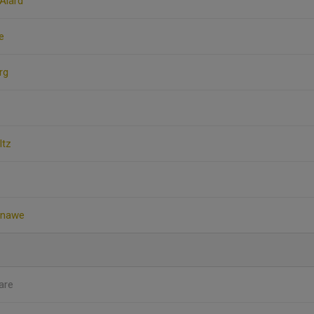
 Alärd
e
rg
ltz
anawe
are