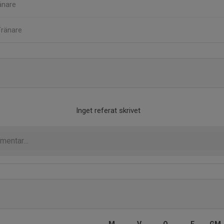
änare
Tränare
Inget referat skrivet