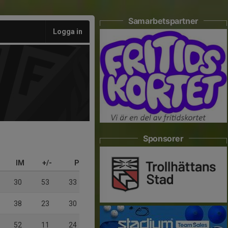
Samarbetspartner
Logga in
Sponsorer
IM
+/-
P
30
53
33
38
23
30
52
11
24