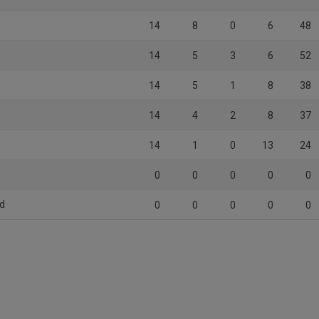
14
8
0
6
48
14
5
3
6
52
14
5
1
8
38
14
4
2
8
37
14
1
0
13
24
0
0
0
0
0
öd
0
0
0
0
0