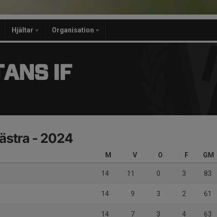
Hjältar
Organisation
ANS IF
Västra - 2024
M
V
O
F
GM
t
14
11
0
3
83
14
9
3
2
61
14
7
3
4
63