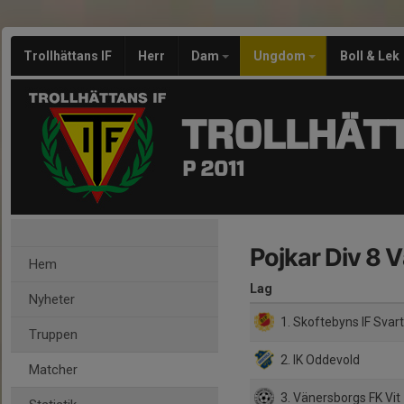
Trollhättans IF
Herr
Dam
Ungdom
Boll & Lek
TROLLHÄTT
P 2011
Pojkar Div 8 
Hem
Lag
Nyheter
1. Skoftebyns IF Svar
Truppen
2. IK Oddevold
Matcher
3. Vänersborgs FK Vit