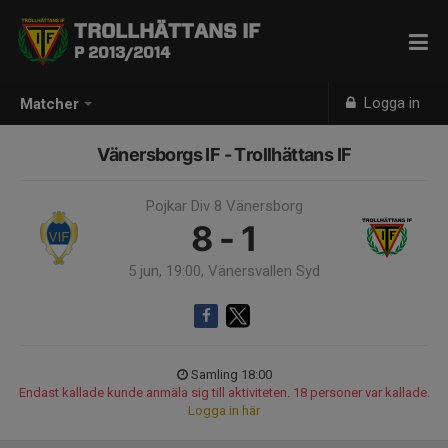
TROLLHÄTTANS IF
P 2013/2014
Logga in
Matcher
Vänersborgs IF - Trollhättans IF
Pojkar Div 8 Vänersborg
8 - 1
5 jun, 19:00, Vänersvallen Syd
Samling 18:00
Endast kallade kunde anmäla sig till aktiviteten. 18 personer var kallade.
Logga in här