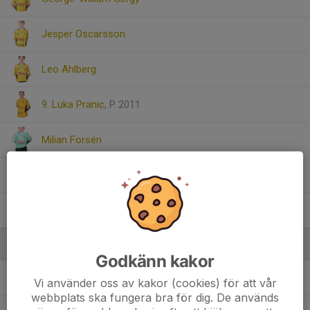
Jesper Oscarsson
Leo Ahlberg
9. Luka Pranic
, P 2011
Milian Forsén
Oliver Sävhage
William Peter
Ledare
Godkänn kakor
Daniel Engelin
Tränare
Vi använder oss av kakor (cookies) för att vår
webbplats ska fungera bra för dig. De används