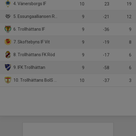
4. Vänersborgs IF
10
23
19
5. Essungaalliansen Rosa
9
-21
12
6. Trollhättans IF
9
-36
9
7. Skoftebyns IF Vit
9
-19
8
8. Trollhättans FK Röd
9
-17
6
9. IFK Trollhättan
9
-58
6
10. Trollhättans BoIS Röd
10
-37
3