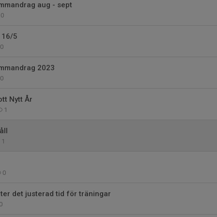
mandrag aug - sept
0
 16/5
0
mmandrag 2023
0
tt Nytt År
1
ll
1
0
er det justerad tid för träningar
0