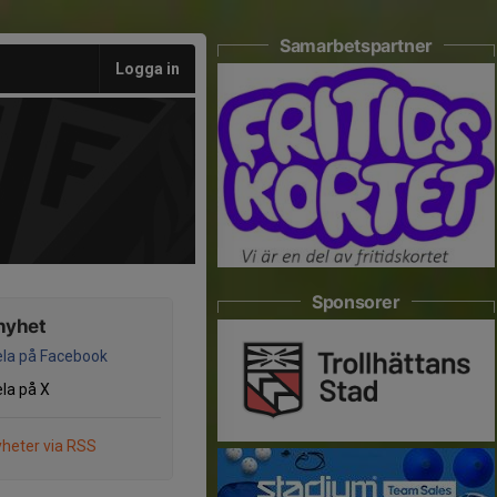
Samarbetspartner
Logga in
Sponsorer
nyhet
la på Facebook
la på X
heter via RSS