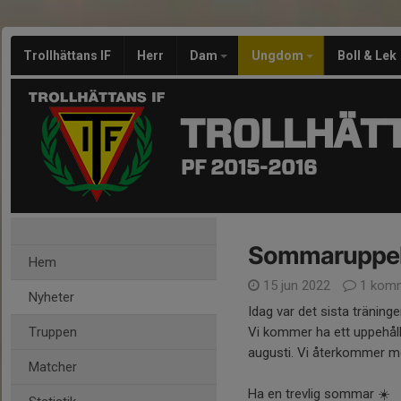
Trollhättans IF
Herr
Dam
Ungdom
Boll & Lek
TROLLHÄTT
PF 2015-2016
Sommaruppeh
Hem
15 jun 2022
1 kom
Nyheter
Idag var det sista tränin
Truppen
Vi kommer ha ett uppehåll
augusti. Vi återkommer me
Matcher
Ha en trevlig sommar ☀️