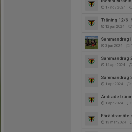
Inomhustränin
17 nov 2024
Träning 12/6 
12 jun 2024
Sammandrag i 
3 jun 2024
Sammandrag 
14 apr 2024
Sammandrag 
1 apr 2024
Ändrade tränin
1 apr 2024
Föräldramöte 
13 mar 2024