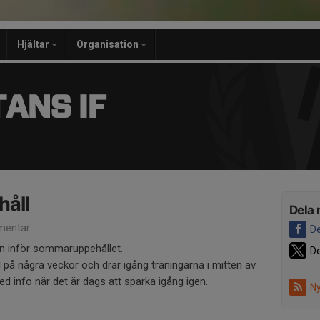
Hjältar
Organisation
ANS IF
åll
Dela 
mentar
De
gen inför sommaruppehållet.
De
 på några veckor och drar igång träningarna i mitten av
d info när det är dags att sparka igång igen.
Ny