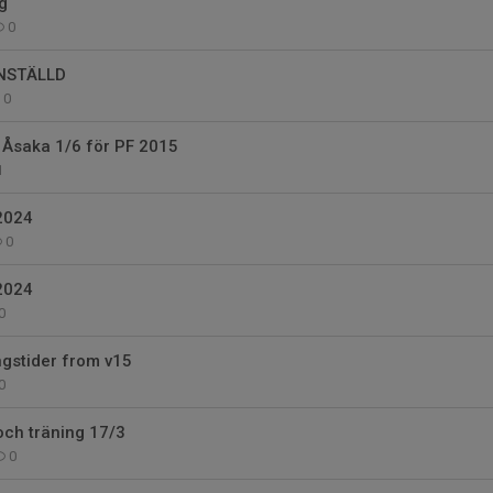
g
0
INSTÄLLD
0
Åsaka 1/6 för PF 2015
1
2024
0
2024
0
gstider from v15
0
och träning 17/3
0