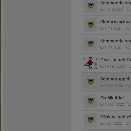
Kommande sam
3 aug 2023
Klädprovardag
1 maj 2023
Kommande sa
1 maj 2023
God Jul och Go
19 dec 2022
Sommaruppehå
15 jun 2022
Profilkläder
10 apr 2022
Påsklov och eft
6 apr 2022