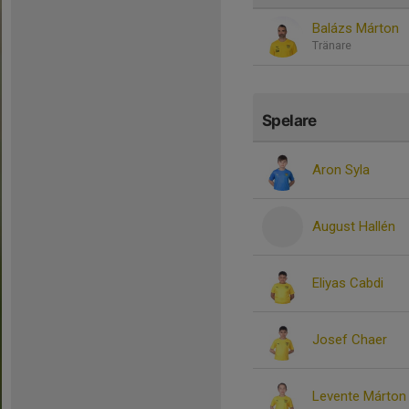
Balázs Márton
Tränare
Spelare
Aron Syla
August Hallén
Eliyas Cabdi
Josef Chaer
Levente Márton