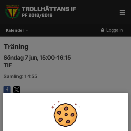
TROLLHÄTTANS IF
PF 2018/2019
Logga in
Kalender
Träning
Söndag 7 jun, 15:00-16:15
TIF
Samling: 14:55