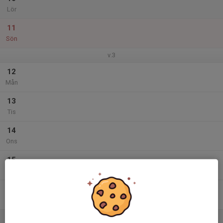
Lör
11
Sön
v.3
12
Mån
13
Tis
14
Ons
15
Tor
16
Fre
17