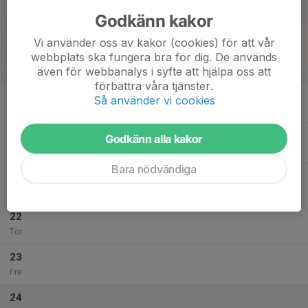
Lör
Godkänn kakor
18
10:00
Ungdomsledarträff
Vi använder oss av kakor (cookies) för att vår
11:30
Sön
Lilla konferensrummet
webbplats ska fungera bra för dig. De används
även för webbanalys i syfte att hjälpa oss att
v.4
förbättra våra tjänster.
19
Så använder vi cookies
Mån
20
Godkänn alla kakor
Tis
Bara nödvändiga
21
Ons
22
Tor
23
Fre
24