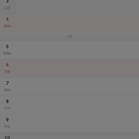
3
Lör
4
Sön
v.2
5
Mån
6
Tis
7
Ons
8
Tor
9
Fre
10