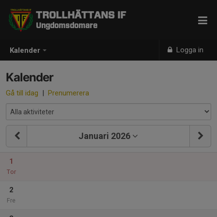
TROLLHÄTTANS IF
Ungdomsdomare
Logga in
Kalender
Kalender
Gå till idag
|
Prenumerera
Januari 2026
1
Tor
2
Fre