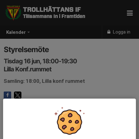
TROLLHÄTTANS IF
Tillsammans In i Framtiden
Logga in
Kalender
Styrelsemöte
Tisdag 16 jun, 18:00-19:30
Lilla Konf.rummet
Samling: 18:00, Lilla konf rummet