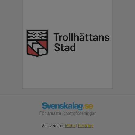
För
smarta
idrottsföreningar
Välj version:
Mobil
|
Desktop