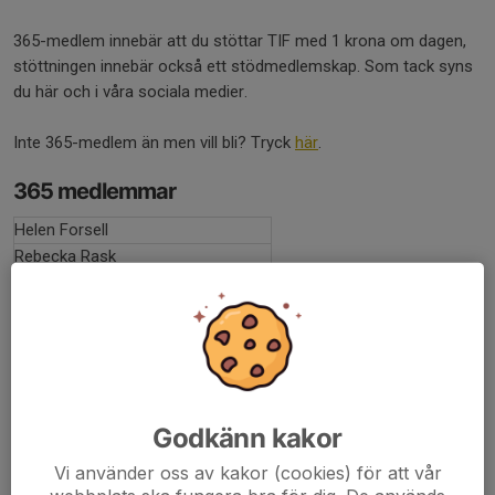
365-medlem innebär att du stöttar TIF med 1 krona om dagen,
stöttningen innebär också ett stödmedlemskap. Som tack syns
du här och i våra sociala medier.
Inte 365-medlem än men vill bli? Tryck
här
.
365 medlemmar
Helen Forsell
Rebecka Rask
Carl-Henrik Strömberg
Morgan Ahlberg
Venera Kadrijaj Elshani
Morgan Havelin
Sigge Röös
Daniel Peterson
Godkänn kakor
Mervan Meha
Göran Borg
Vi använder oss av kakor (cookies) för att vår