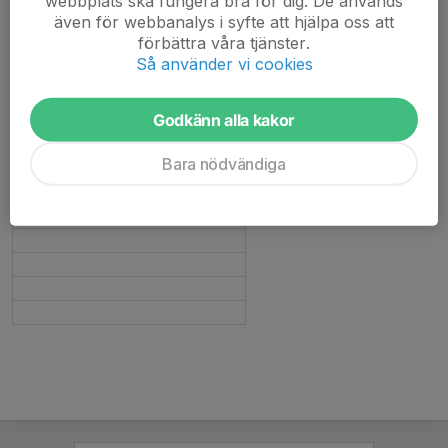
webbplats ska fungera bra för dig. De används
Anna-Lena Östergård
även för webbanalys i syfte att hjälpa oss att
Rasmus Borg
förbättra våra tjänster.
Alexander Borg
Så använder vi cookies
Jonathan Borg
Marina Borg
Godkänn alla kakor
Anna Hallberg
Bara nödvändiga