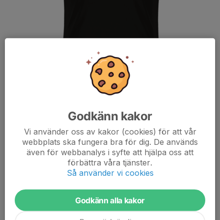
Godkänn kakor
Välkommen att beställa profilkläder direkt från Stadiums
Vi använder oss av kakor (cookies) för att vår
hemsida.
webbplats ska fungera bra för dig. De används
Trollhättans IF:s Webshop
även för webbanalys i syfte att hjälpa oss att
förbättra våra tjänster.
Du beställer enkelt de produkter du vill köpa, betalar direkt med
Så använder vi cookies
BankID och varorna kommer inom 3-6 helgfria vardagar till valfri
Stadium butik eller utlämningsställe.
Godkänn alla kakor
Vill du ha dina initialer på plaggen så anger du det under "Valbart
tryck" Man kan inte få sitt namn på kläderna.