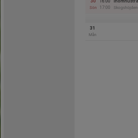
30
16:00
Inomhusträ
17:00
Sön
Skogshöjdens
31
Mån