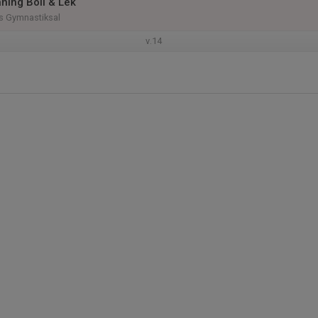
ning Boll & Lek
 Gymnastiksal
v.14