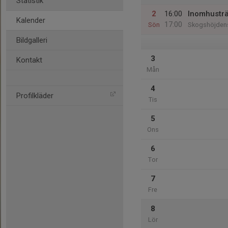
Statistik
2
16:00
Inomhusträ
Kalender
17:00
Sön
Skogshöjdens
Bildgalleri
3
Kontakt
Mån
4
Profilkläder
Tis
5
Ons
6
Tor
7
Fre
8
Lör