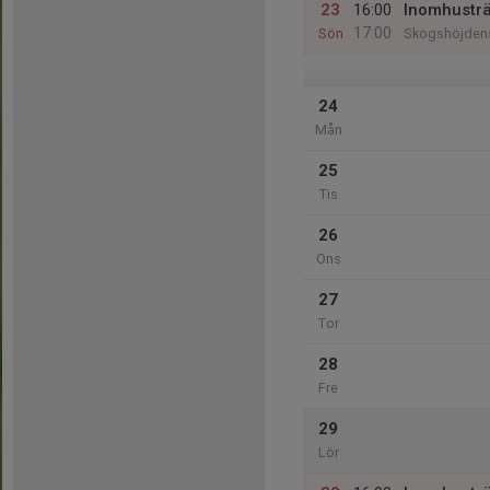
23
16:00
Inomhusträ
17:00
Sön
Skogshöjdens
24
Mån
25
Tis
26
Ons
27
Tor
28
Fre
29
Lör