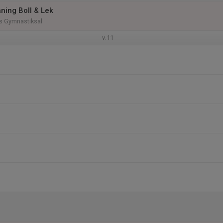
ning Boll & Lek
 Gymnastiksal
v.11