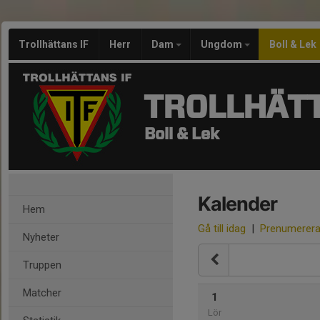
Trollhättans IF
Herr
Dam
Ungdom
Boll & Lek
TROLLHÄTT
Boll & Lek
Kalender
Hem
Gå till idag
|
Prenumerer
Nyheter
Truppen
Matcher
1
Lör