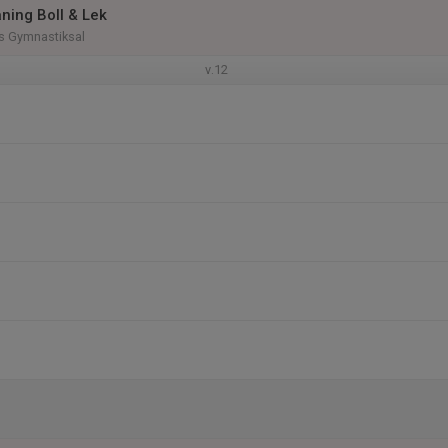
ning Boll & Lek
 Gymnastiksal
v.12