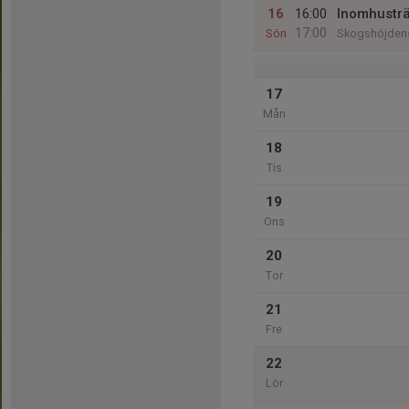
16
16:00
Inomhusträ
17:00
Sön
Skogshöjdens
17
Mån
18
Tis
19
Ons
20
Tor
21
Fre
22
Lör