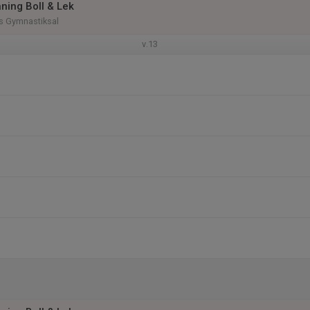
ning Boll & Lek
 Gymnastiksal
v.13