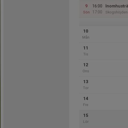
9
16:00
Inomhusträ
17:00
Sön
Skogshöjdens
10
Mån
11
Tis
12
Ons
13
Tor
14
Fre
15
Lör