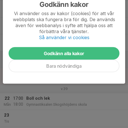
Godkänn kakor
17
Ons
Vi använder oss av kakor (cookies) för att vår
webbplats ska fungera bra för dig. De används
18
även för webbanalys i syfte att hjälpa oss att
Tor
förbättra våra tjänster.
Så använder vi cookies
19
Fre
Godkänn alla kakor
20
Lör
Bara nödvändiga
21
Sön
v.39
22
17:00
Boll och lek
18:00
Mån
Gymnastiksalen Skogshöjdens skola
23
Tis