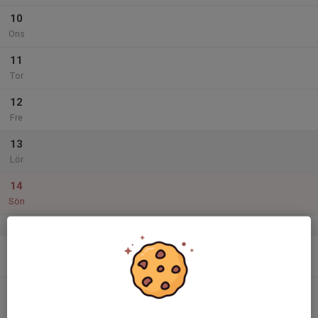
10
Ons
11
Tor
12
Fre
13
Lör
14
Sön
v.38
15
17:00
Boll och lek
18:00
Mån
Bergtäkten
16
Tis