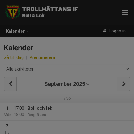
TROLLHÄTTANS IF
Boll & Lek
Logga in
Kalender
Kalender
Gå till idag
|
Prenumerera
September 2025
v.36
1
17:00
Boll och lek
18:00
Mån
Bergtäkten
2
Tis