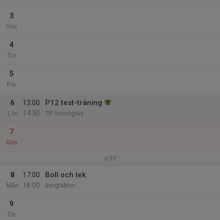
3
Ons
4
Tor
5
Fre
6
13:00
P12 test-träning
14:30
Lör
TIF konstgräs
7
Sön
v.37
8
17:00
Boll och lek
18:00
Mån
Bergtäkten
9
Tis