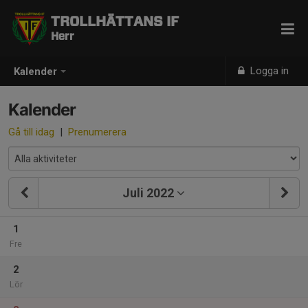
TROLLHÄTTANS IF
Herr
Logga in
Kalender
Kalender
Gå till idag
|
Prenumerera
Juli 2022
1
Fre
2
Lör