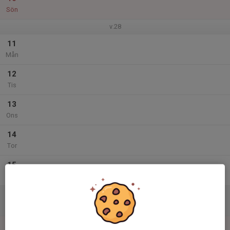
Sön
v.28
11
Mån
12
Tis
13
Ons
14
Tor
15
Fre
16
Lör
17