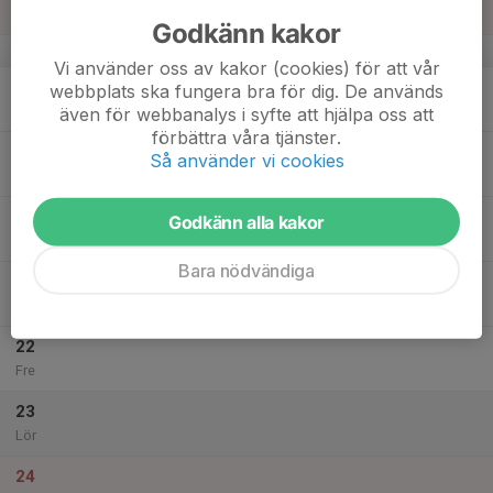
Sön
Godkänn kakor
v.29
Vi använder oss av kakor (cookies) för att vår
18
webbplats ska fungera bra för dig. De används
Mån
även för webbanalys i syfte att hjälpa oss att
förbättra våra tjänster.
19
19:00
Fotbollsträning Herrar
Så använder vi cookies
21:00
Tis
skogshöjdens Fritidsanläggning
20
Godkänn alla kakor
Ons
Bara nödvändiga
21
19:00
Fotbollsträning Herrar
21:00
Tor
skogshöjdens Fritidsanläggning
22
Fre
23
Lör
24