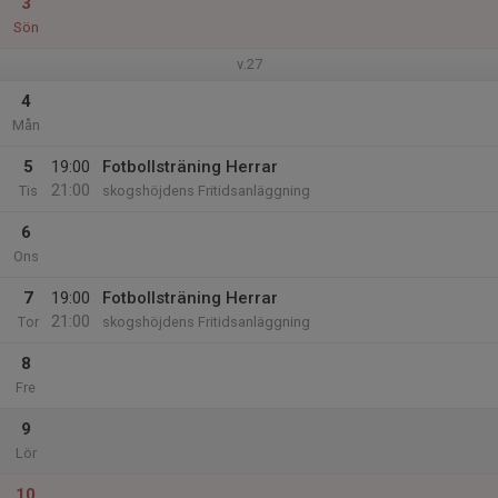
3
Sön
v.27
4
Mån
5
19:00
Fotbollsträning Herrar
21:00
Tis
skogshöjdens Fritidsanläggning
6
Ons
7
19:00
Fotbollsträning Herrar
21:00
Tor
skogshöjdens Fritidsanläggning
8
Fre
9
Lör
10