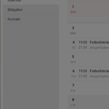
Kalender
2
Bildgalleri
Sön
Kontakt
3
Mån
4
19:00
Fotbollsträ
21:00
Tis
skogshöjdens
5
Ons
6
19:00
Fotbollsträ
21:00
Tor
skogshöjdens
7
Fre
8
Lör