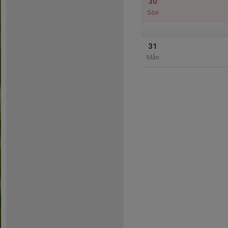
30
Sön
31
Mån