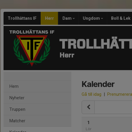
Trollhättans IF
Herr
Dam
Ungdom
Boll & Lek
TROLLHÄTT
Herr
Kalender
Hem
Gå till idag
|
Prenumerer
Nyheter
Truppen
Matcher
1
Lör