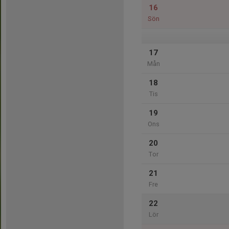
16
Sön
17
Mån
18
Tis
19
Ons
20
Tor
21
Fre
22
Lör