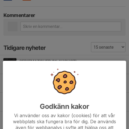
Kommentarer
Tidigare nyheter
SERIEMATCHER 31 AUGUSTI
28 aug 2024
0
|| NYFÖRVÄRV ||
19 mar 2024
0
Melwin ”Vanlife” Eriksson stannar
Godkänn kakor
14 mar 2024
0
Vi använder oss av kakor (cookies) för att vår
Vinst i andra dm matchen
webbplats ska fungera bra för dig. De används
13 mar 2024
0
även för webbanalys i syfte att hjälpa oss att