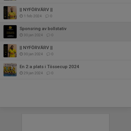
|| NYFÖRVÄRV ||
1 feb 2024
0
Sponsring av bollstativ
30 jan 2024
0
|| NYFÖRVÄRV ||
30 jan 2024
0
En 2:a plats i Tössecup 2024
29 jan 2024
0