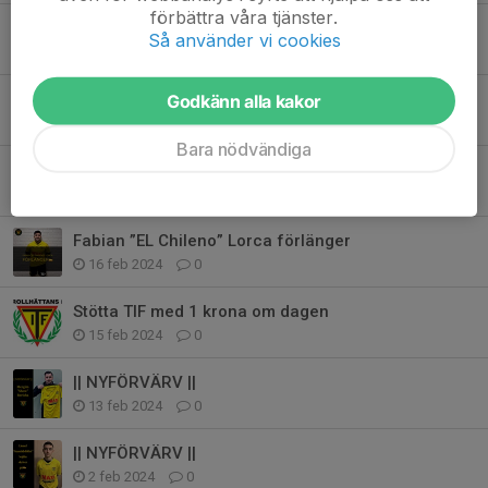
förbättra våra tjänster.
|| NYFÖRVÄRV ||
Så använder vi cookies
13 mar 2024
0
|| NYFÖRVÄRV ||
Godkänn alla kakor
19 feb 2024
0
Bara nödvändiga
|| NYFÖRVÄRV ||
19 feb 2024
0
Fabian ”EL Chileno” Lorca förlänger
16 feb 2024
0
Stötta TIF med 1 krona om dagen
15 feb 2024
0
|| NYFÖRVÄRV ||
13 feb 2024
0
|| NYFÖRVÄRV ||
2 feb 2024
0