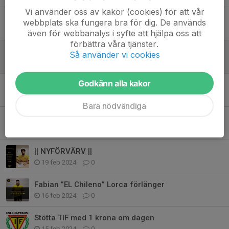
Vi använder oss av kakor (cookies) för att vår
Melwin ”Vanlife” Eriksson stannar
webbplats ska fungera bra för dig. De används
14 mar 2024
0
även för webbanalys i syfte att hjälpa oss att
förbättra våra tjänster.
Vinst i andra dm matchen
Så använder vi cookies
13 mar 2024
0
Godkänn alla kakor
|| NYFÖRVÄRV ||
13 mar 2024
0
Bara nödvändiga
|| NYFÖRVÄRV ||
19 feb 2024
0
|| NYFÖRVÄRV ||
19 feb 2024
0
Fabian ”EL Chileno” Lorca förlänger
16 feb 2024
0
Stötta TIF med 1 krona om dagen
15 feb 2024
0