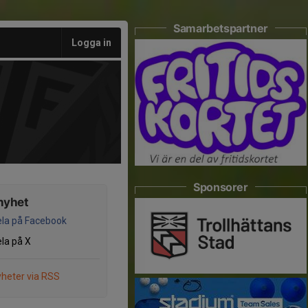
Samarbetspartner
Logga in
Sponsorer
nyhet
la på Facebook
la på X
heter via RSS