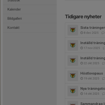
Statistik
Kalender
Tidigare nyheter
Bildgalleri
Kontakt
Sista träninge
8 dec 2025
Inställd träning
17 nov 2025
Inställd träning
22 okt 2025
Höstlovspaus
19 okt 2025
Nya träningsti
14 okt 2025
Sammandrag lö