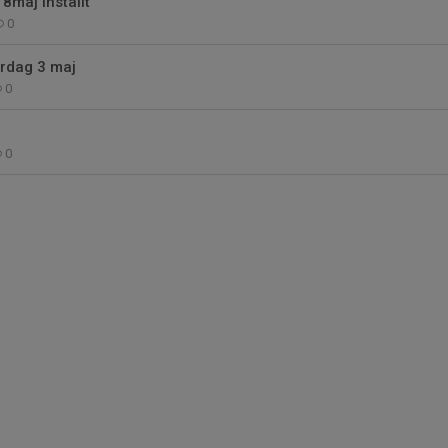
maj inställt
0
rdag 3 maj
0
0