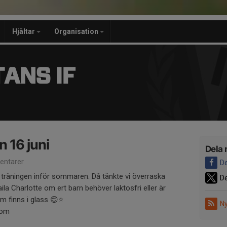
Hjältar
Organisation
ANS IF
n 16 juni
Dela 
ntarer
De
a träningen inför sommaren. Då tänkte vi överraska
De
a Charlotte om ert barn behöver laktosfri eller är
m finns i glass 😊⭐️
Ny
com