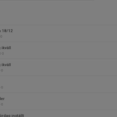
n 18/12
0
 ikväll
0
 ikväll
0
0
der
0
rdag inställt