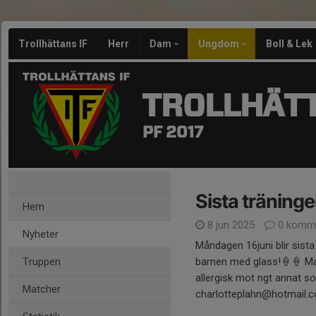
Trollhättans IF
Herr
Dam
Ungdom
Boll & Lek
TROLLHÄTT
PF 2017
Sista träninge
Hem
8 jun 2025
0 komme
Nyheter
Måndagen 16juni blir sist
Truppen
barnen med glass!🍦🍦 Mail
allergisk mot ngt annat so
Matcher
charlotteplahn@hotmail.