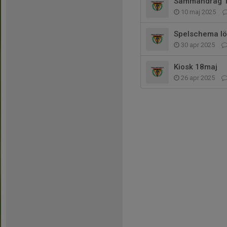
Sammandrag 18
10 maj 2025
Spelschema lö
30 apr 2025
Kiosk 18maj
26 apr 2025