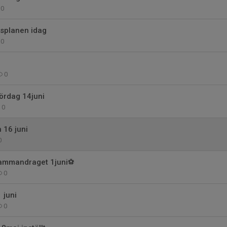
0
äsplanen idag
0
0
rdag 14juni
0
 16 juni
0
ammandraget 1juni⚽️
0
 juni
0