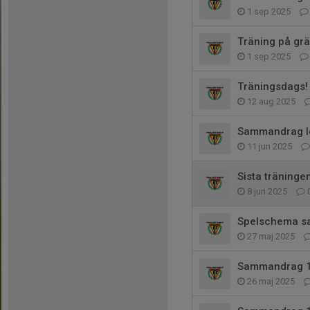
1 sep 2025
Träning på gr
1 sep 2025
Träningsdags!
12 aug 2025
Sammandrag lö
11 jun 2025
Sista träningen
8 jun 2025
Spelschema s
27 maj 2025
Sammandrag 1
26 maj 2025