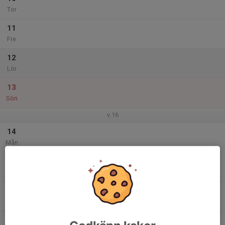
Tor
11
Fre
12
Lör
13
Sön
v.16
14
Mån
15
Tis
16
Ons
17