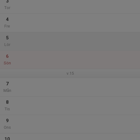
3
Tor
4
Fre
5
Lör
6
Sön
v.15
7
Mån
8
Tis
9
Ons
10