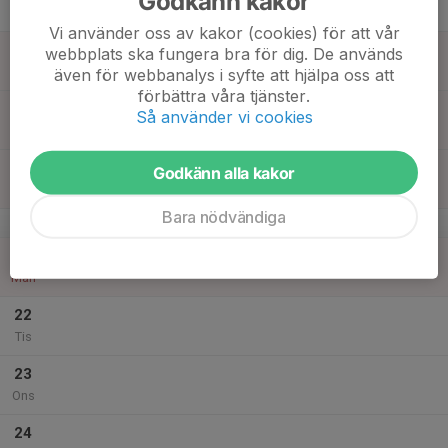
Godkänn kakor
Tor
Vi använder oss av kakor (cookies) för att vår
18
webbplats ska fungera bra för dig. De används
Fre
även för webbanalys i syfte att hjälpa oss att
förbättra våra tjänster.
19
Så använder vi cookies
Lör
20
Godkänn alla kakor
Sön
Bara nödvändiga
v.17
21
Mån
22
Tis
23
Ons
24