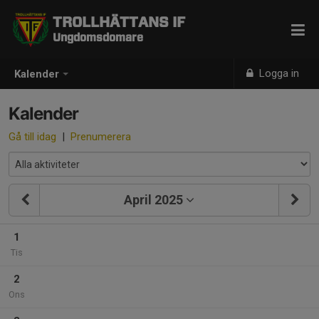
TROLLHÄTTANS IF
Ungdomsdomare
Logga in
Kalender
Kalender
Gå till idag
|
Prenumerera
April 2025
1
Tis
2
Ons