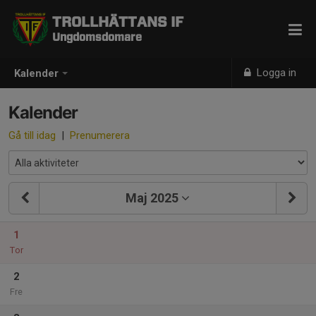
TROLLHÄTTANS IF
Ungdomsdomare
Logga in
Kalender
Kalender
Gå till idag
|
Prenumerera
Maj 2025
1
Tor
2
Fre