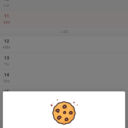
Lör
11
Sön
v.20
12
Mån
13
Tis
14
Ons
15
Tor
16
Fre
17