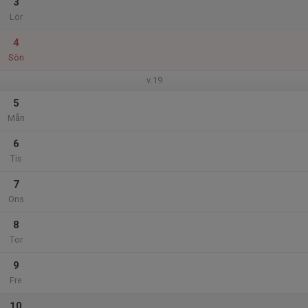
3
Lör
4
Sön
v.19
5
Mån
6
Tis
7
Ons
8
Tor
9
Fre
10