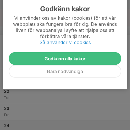
Lör
Godkänn kakor
18
Vi använder oss av kakor (cookies) för att vår
Sön
webbplats ska fungera bra för dig. De används
även för webbanalys i syfte att hjälpa oss att
v.21
förbättra våra tjänster.
19
Så använder vi cookies
Mån
20
Godkänn alla kakor
Tis
Bara nödvändiga
21
Ons
22
Tor
23
Fre
24