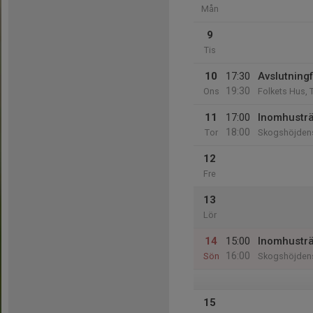
Mån
9
Tis
10
17:30
Avslutning
19:30
Ons
Folkets Hus, T
11
17:00
Inomhustr
18:00
Tor
Skogshöjdens
12
Fre
13
Lör
14
15:00
Inomhustr
16:00
Sön
Skogshöjdens
15