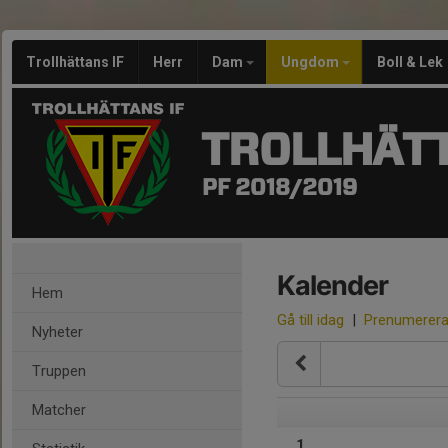
Trollhättans IF
Herr
Dam
Ungdom
Boll & Lek
TROLLHÄTT
PF 2018/2019
Kalender
Hem
Gå till idag
|
Prenumerer
Nyheter
Truppen
Matcher
1