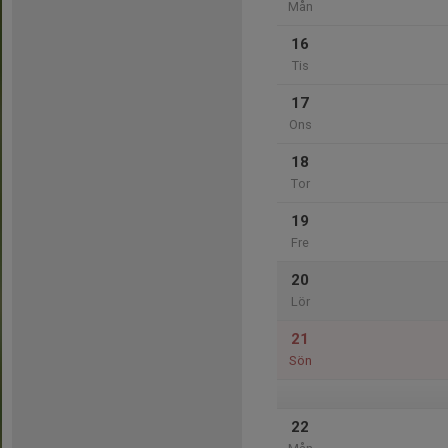
Mån
16
Tis
17
Ons
18
Tor
19
Fre
20
Lör
21
Sön
22