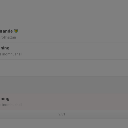
firande
rollhättan
äning
 inomhushall
äning
 inomhushall
v.51