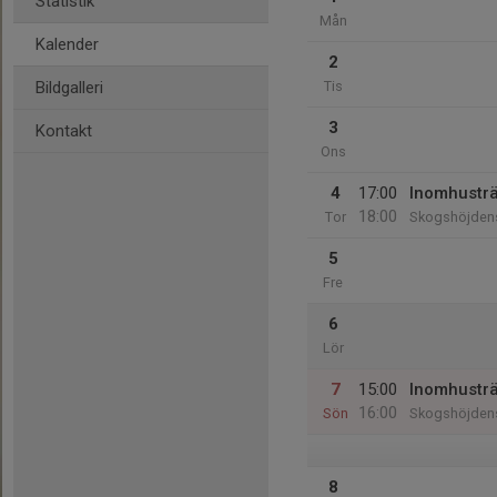
Statistik
Mån
Kalender
2
Bildgalleri
Tis
3
Kontakt
Ons
4
17:00
Inomhustr
18:00
Tor
Skogshöjdens
5
Fre
6
Lör
7
15:00
Inomhustr
16:00
Sön
Skogshöjdens
8