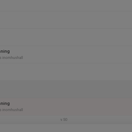
äning
 inomhushall
äning
 inomhushall
v.50